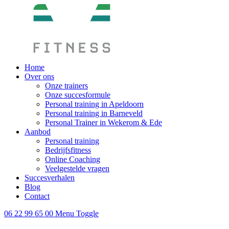
Home
Over ons
Onze trainers
Onze succesformule
Personal training in Apeldoorn
Personal training in Barneveld
Personal Trainer in Wekerom & Ede
Aanbod
Personal training
Bedrijfsfitness
Online Coaching
Veelgestelde vragen
Succesverhalen
Blog
Contact
06 22 99 65 00
Menu Toggle