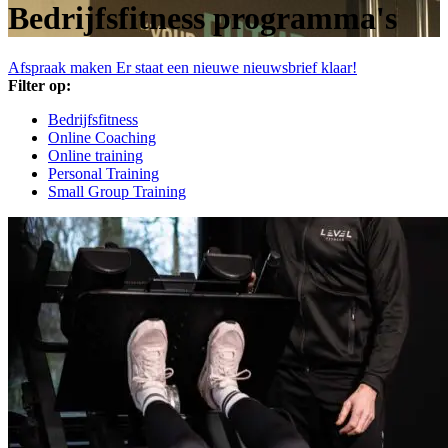
Bedrijfsfitness programma's
Afspraak maken
Er staat een nieuwe nieuwsbrief klaar!
Filter op:
Bedrijfsfitness
Online Coaching
Online training
Personal Training
Small Group Training