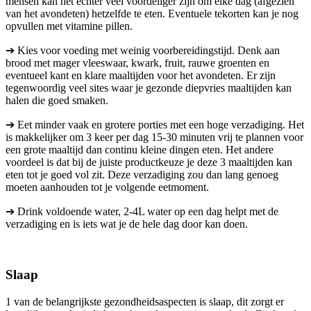
mensen kan het echter veel voordeliger zijn om elke dag (afgezien
van het avondeten) hetzelfde te eten. Eventuele tekorten kan je nog
opvullen met vitamine pillen.
➔ Kies voor voeding met weinig voorbereidingstijd. Denk aan
brood met mager vleeswaar, kwark, fruit, rauwe groenten en
eventueel kant en klare maaltijden voor het avondeten. Er zijn
tegenwoordig veel sites waar je gezonde diepvries maaltijden kan
halen die goed smaken.
➔ Eet minder vaak en grotere porties met een hoge verzadiging. Het
is makkelijker om 3 keer per dag 15-30 minuten vrij te plannen voor
een grote maaltijd dan continu kleine dingen eten. Het andere
voordeel is dat bij de juiste productkeuze je deze 3 maaltijden kan
eten tot je goed vol zit. Deze verzadiging zou dan lang genoeg
moeten aanhouden tot je volgende eetmoment.
➔ Drink voldoende water, 2-4L water op een dag helpt met de
verzadiging en is iets wat je de hele dag door kan doen.
Slaap
1 van de belangrijkste gezondheidsaspecten is slaap, dit zorgt er