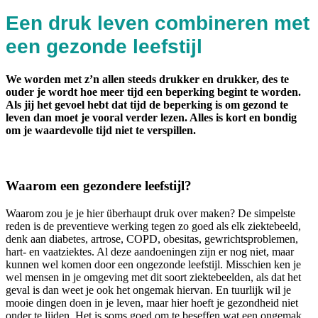
Een druk leven combineren met
een gezonde leefstijl
We worden met z’n allen steeds drukker en drukker, des te
ouder je wordt hoe meer tijd een beperking begint te worden.
Als jij het gevoel hebt dat tijd de beperking is om gezond te
leven dan moet je vooral verder lezen. Alles is kort en bondig
om je waardevolle tijd niet te verspillen.
Waarom een gezondere leefstijl?
Waarom zou je je hier überhaupt druk over maken? De simpelste
reden is de preventieve werking tegen zo goed als elk ziektebeeld,
denk aan diabetes, artrose, COPD, obesitas, gewrichtsproblemen,
hart- en vaatziektes. Al deze aandoeningen zijn er nog niet, maar
kunnen wel komen door een ongezonde leefstijl. Misschien ken je
wel mensen in je omgeving met dit soort ziektebeelden, als dat het
geval is dan weet je ook het ongemak hiervan. En tuurlijk wil je
mooie dingen doen in je leven, maar hier hoeft je gezondheid niet
onder te lijden. Het is soms goed om te beseffen wat een ongemak